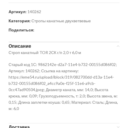
Артикул:
140262
Категория:
Стропы канатные двухветвевые
Поделиться:
Описание
Строп канатный TOR 2СК г/п 2,0 т 6,0 м
Старый код 1С: 9862142e-d2a7-11e4-b732-00155d086f02;
Артикул: 140262; Ссылка на картинку:
https://eme54.ru/upload/iblock/319/082700dd-d13a-11e4-
b732-00155d086f02_a4cc9a0e-f25f-11e6-a9cb-
0cc47ad90504.jpeg; Диаметр каната, мм: 14,0; Высота
крюка, мм: 0,09; Грузоподъемность, т: 2,0; Высота звена, м:
0,15; Длина заплетки коуша: 0,65; Материал: Сталь; Длина,
м: 6,0
Доставка