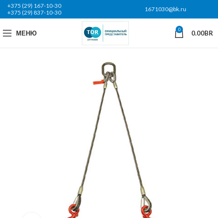
+375 (29) 167-10-30
1671030@bk.ru
+375 (29) 837-10-30
0
МЕНЮ
0.00
BR