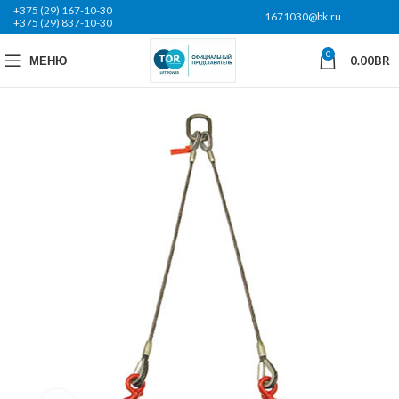
+375 (29) 167-10-30
1671030@bk.ru
+375 (29) 837-10-30
0
МЕНЮ
0.00
BR