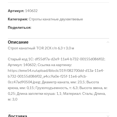
Артикул:
140632
Категория:
Стропы канатные двухветвевые
Поделиться:
Описание
Строп канатный TOR 2СК г/п 6,3 т 3,0 м
Старый код 1С: df55df7a-d2e9-11e4-b732-00155d086f02;
Артикул: 140632; Ссылка на картинку:
https://eme54.ru/upload/iblock/319/082700dd-d13a-11e4-
b732-00155d086f02_a4cc9a0e-f25f-11e6-a9cb-
0cc47ad90504.jpeg; Диаметр каната, мм: 23,5; Высота
крюка, мм: 0,15; Грузоподъемность, т: 6,3; Высота звена, м:
0,25; Длина заплетки коуша: 1,1; Материал: Сталь; Длина,
м: 3,0
Доставка