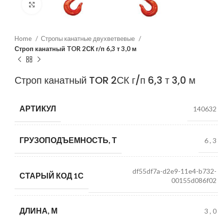
Нажмите, чтобы увеличить
Home
Стропы канатные двухветвевые
Строп канатный TOR 2СК г/п 6,3 т 3,0 м
Строп канатный TOR 2СК г/п 6,3 т 3,0 м
АРТИКУЛ
140632
ГРУЗОПОДЪЕМНОСТЬ, Т
6
,
3
df55df7a-d2e9-11e4-b732-
СТАРЫЙ КОД 1С
00155d086f02
ДЛИНА, М
3
,
0