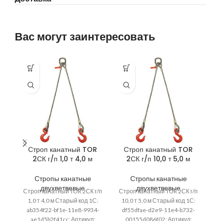
Вас могут заинтересовать
Строп канатный TOR
Строп канатный TOR
2СК г/п 1,0 т 4,0 м
2СК г/п 10,0 т 5,0 м
Стропы канатные
Стропы канатные
двухветвевые
двухветвевые
Строп канатный TOR 2СК г/п
Строп канатный TOR 2СК г/п
Ст
1,0 т 4,0 м Старый код 1С:
10,0 т 5,0 м Старый код 1С:
ab354f22-bf1e-11e8-9934-
df55dfae-d2e9-11e4-b732-
9
ae1d5b2f41cc; Артикул:
00155d086f02; Артикул: