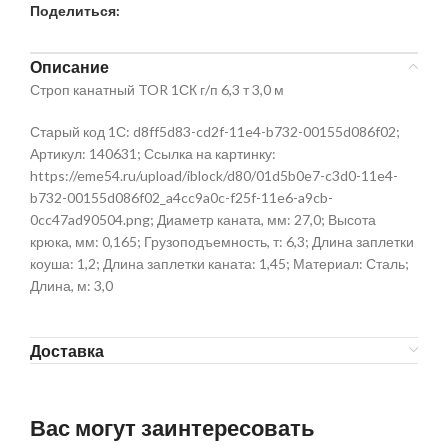
Поделиться:
Описание
Строп канатный TOR 1СК г/п 6,3 т 3,0 м
Старый код 1С: d8ff5d83-cd2f-11e4-b732-00155d086f02;
Артикул: 140631; Ссылка на картинку:
https://eme54.ru/upload/iblock/d80/01d5b0e7-c3d0-11e4-
b732-00155d086f02_a4cc9a0c-f25f-11e6-a9cb-
0cc47ad90504.png; Диаметр каната, мм: 27,0; Высота
крюка, мм: 0,165; Грузоподъемность, т: 6,3; Длина заплетки
коуша: 1,2; Длина заплетки каната: 1,45; Материал: Сталь;
Длина, м: 3,0
Доставка
Вас могут заинтересовать