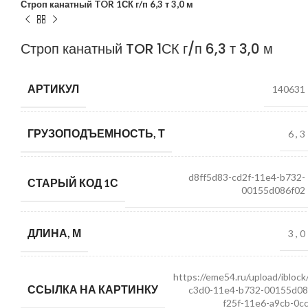
Строп канатный TOR 1СК г/п 6,3 т 3,0 м
Строп канатный TOR 1СК г/п 6,3 т 3,0 м
АРТИКУЛ
140631
ГРУЗОПОДЪЕМНОСТЬ, Т
6
,
3
d8ff5d83-cd2f-11e4-b732-
СТАРЫЙ КОД 1С
00155d086f02
ДЛИНА, М
3
,
0
https://eme54.ru/upload/ibloc
ССЫЛКА НА КАРТИНКУ
c3d0-11e4-b732-00155d08
f25f-11e6-a9cb-0c