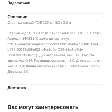
Поделиться:
Описание
Строп канатный TOR 1СК г/п 8,0 т 3,0 м
Старый код 1С: 1720fbab-d12f-11e4-b732-00155d086f02;
Артикул: 140831; Ссылка на картинку:
https://eme54.ru/upload/iblock/d80/01d5b0e7-c3d0-11e4-
b732-00155d086f02_a4cc9a0c-f25f-11e6-a9cb-
0cc47ad90504.png; Диаметр каната, мм: 31,0; Высота
крюка, мм: 0,19; Грузоподъемность, т: 8,0; Длина заплетки
коуша: 1,3; Длина заплетки каната: 1,5; Материал: Сталь;
Длина, м: 3,0
Доставка
Вас могут заинтересовать