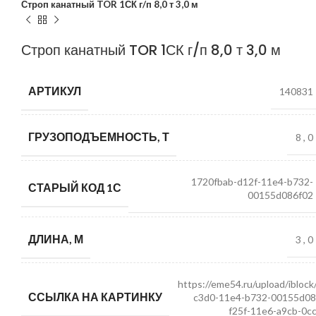
Строп канатный TOR 1СК г/п 8,0 т 3,0 м
Строп канатный TOR 1СК г/п 8,0 т 3,0 м
АРТИКУЛ
140831
ГРУЗОПОДЪЕМНОСТЬ, Т
8
,
0
1720fbab-d12f-11e4-b732-
СТАРЫЙ КОД 1С
00155d086f02
ДЛИНА, М
3
,
0
https://eme54.ru/upload/ibloc
ССЫЛКА НА КАРТИНКУ
c3d0-11e4-b732-00155d08
f25f-11e6-a9cb-0c