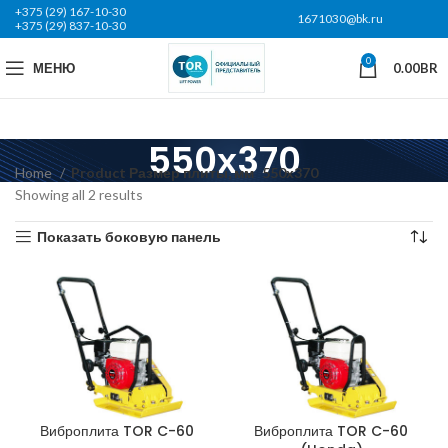
+375 (29) 167-10-30
1671030@bk.ru
+375 (29) 837-10-30
0
МЕНЮ
0.00
BR
550х370
Home
Product Размер плиты, мм
550х370
Showing all 2 results
Показать боковую панель
Виброплита TOR C-60
Виброплита TOR C-60