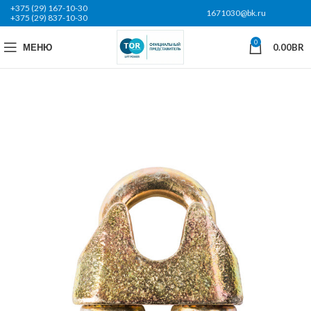
+375 (29) 167-10-30
1671030@bk.ru
+375 (29) 837-10-30
0
МЕНЮ
0.00
BR