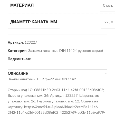
МАТЕРИАЛ
Сталь
ДИАМЕТР КАНАТА, ММ
22
,
0
Артикул:
123227
Категория:
Зажимы канатные DIN 1142 (грузовая серия)
Поделиться:
Описание
Зажим канатный TOR ф=22 мм DIN 1142
Старый код 1С: 08841b50-2e63-11e4-a2fd-00155d086f02;
Высота упаковки, мм: 36; Артикул: 123227; Ширина, мм
упаковки, мм: 26; Глубина упаковки, мм: 12; Ссылка на
картинку: https://eme54.ru/upload/iblock/2cc/d3a141c6-
2f42-11e4-a2fd-00155d086f02_42252769-cc0b-11e6-a979-