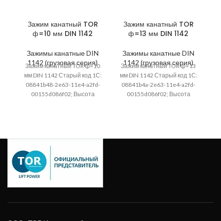
Зажим канатный TOR
Зажим канатный TOR
ф=10 мм DIN 1142
ф=13 мм DIN 1142
Зажимы канатные DIN
Зажимы канатные DIN
1142 (грузовая серия)
1142 (грузовая серия)
Зажим канатный TOR ф=10
Зажим канатный TOR ф=13
З
мм DIN 1142 Старый код 1С:
мм DIN 1142 Старый код 1С:
м
08841b48-2e63-11e4-a2fd-
08841b4a-2e63-11e4-a2fd-
c
00155d086f02; Высота
00155d086f02; Высота
упаковки, мм: 36; Артикул:
упаковки, мм: 36; Артикул:
1
1231007; Ширина, мм
123137; Ширина, мм
м
упаковки,
упаковки,