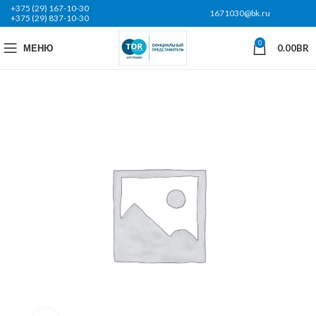
+375 (29) 167-10-30
1671030@bk.ru
+375 (29) 837-10-30
0
МЕНЮ
0.00
BR