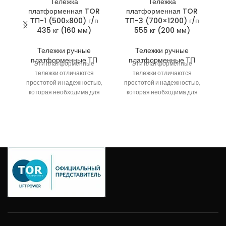
Тележка
Тележка
платформенная TOR
платформенная TOR
ТП-1 (500х800) г/п
ТП-3 (700×1200) г/п
435 кг (160 мм)
555 кг (200 мм)
д
Тележки ручные
Тележки ручные
платформенные ТП
платформенные ТП
Эти платформенные
Эти платформенные
тележки отличаются
тележки отличаются
простотой и надежностью,
простотой и надежностью,
которая необходима для
которая необходима для
перевозки и комплектовании
перевозки и комплектовании
грузов. Все тележки серии
грузов. Все тележки серии
ТП состоят из
ТП состоят из