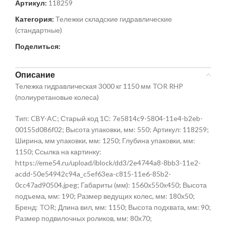
Артикул:
118259
Категория:
Тележки складские гидравлические
(стандартные)
Поделиться:
Описание
Тележка гидравлическая 3000 кг 1150 мм TOR RHP
(полиуретановые колеса)
Тип: CBY-AC; Старый код 1С: 7e5814c9-5804-11e4-b2eb-
00155d086f02; Высота упаковки, мм: 550; Артикул: 118259;
Ширина, мм упаковки, мм: 1250; Глубина упаковки, мм:
1150; Ссылка на картинку:
https://eme54.ru/upload/iblock/dd3/2e4744a8-8bb3-11e2-
acdd-50e54942c94a_c5ef63ea-c815-11e6-85b2-
0cc47ad90504.jpeg; Габариты (мм): 1560х550х450; Высота
подъема, мм: 190; Размер ведущих колес, мм: 180х50;
Бренд: TOR; Длина вил, мм: 1150; Высота подхвата, мм: 90;
Размер подвилочных роликов, мм: 80х70;