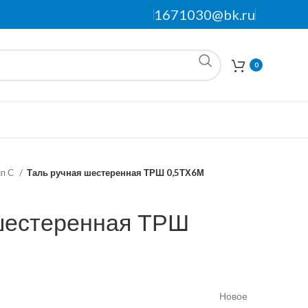
1671030@bk.ru
0
ип С
Таль ручная шестеренная ТРШ 0,5ТХ6М
шестеренная ТРШ
Новое