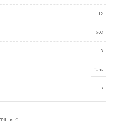
12
500
3
Таль
3
ТРШ тип С