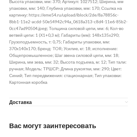
Высота упаковки, мм: 370; Артикул: 1027512; Ширина, мм
упаковки, мм: 140; Глубина упаковки, мм: 170; Ссылка на
картинку: https://eme54.ru/upload/iblock/2de/8a78856c-
8bb1-11e2-acdd-50e54942c94a_0618a313-c8d4-11e6-85b2-
0cc47ad90504.jpeg; Толщина силовой цепи, мм: 6; Кол-во
ветвей цепи: 1 (Х1+0,3 м); Габариты (мм): 148х135х290;
Грузоподъемность, т: 0,75; Габариты упаковки, мм:
370х140х170; Бренд: TOR; Усилие, кг: 18; исполнение:
Общепромышленное; Шаг звена силовой цепи, мм: 18;
Ширина, мм зева, мм: 32; Высота подъема, м: 12; Тип тали:
ручная; Модель: ТРШСР; Длина рукоятки, мм: 290; Цвет:
Синий; Тип передвижения: стационарная; Тип упаковки:
Картонная коробка
Доставка
Вас могут заинтересовать