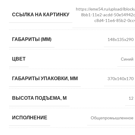
https://eme54.ru/upload/ibloc
ССЫЛКА НА КАРТИНКУ
8bb1-11e2-acdd-50e54942
c8d4-11e6-85b2-0cc
ГАБАРИТЫ (ММ)
148х135х290
ЦВЕТ
Синий
ГАБАРИТЫ УПАКОВКИ, ММ
370х140х170
ВЫСОТА ПОДЪЕМА, М
12
ИСПОЛНЕНИЕ
Общепромышленное