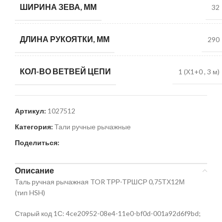
ШИРИНА ЗЕВА, ММ
32
ДЛИНА РУКОЯТКИ, ММ
290
КОЛ-ВО ВЕТВЕЙ ЦЕПИ
1 (Х1+0
,
3 м)
Артикул:
1027512
Категория:
Тали ручные рычажные
Поделиться:
Описание
Таль ручная рычажная TOR ТРР-ТРШСР 0,75ТХ12М
(тип HSH)
Старый код 1С: 4ce20952-08e4-11e0-bf0d-001a92d6f9bd;