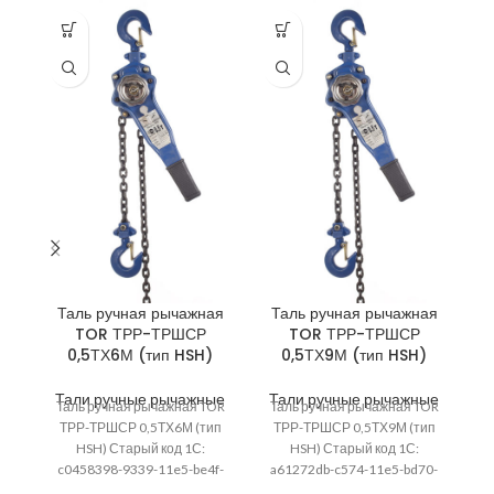
Таль ручная рычажная
Таль ручная рычажная
Т
TOR ТРР-ТРШСР
TOR ТРР-ТРШСР
T
0,5ТХ6М (тип HSH)
0,5ТХ9М (тип HSH)
Тали ручные рычажные
Тали ручные рычажные
Т
Таль ручная рычажная TOR
Таль ручная рычажная TOR
Т
ТРР-ТРШСР 0,5ТХ6М (тип
ТРР-ТРШСР 0,5ТХ9М (тип
Т
HSH) Старый код 1С:
HSH) Старый код 1С:
С
c0458398-9339-11e5-be4f-
a61272db-c574-11e5-bd70-
00155d086f02; Высота
00155d086f02; Высота