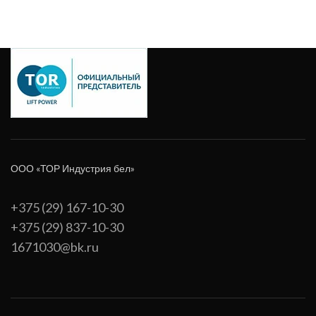
упаковки, мм: 420; Артикул:
упаковки, мм: 370; Артикул:
у
10256; Ширина, мм
10259; Ширина, мм
ООО «ТОР Индустрия бел»
+375 (29) 167-10-30
+375 (29) 837-10-30
1671030@bk.ru