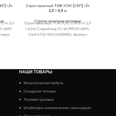
КП) г/п
Строп канатный TOR УСК1 (СКП) г/п
Строп 
2,0 т 6,0 м
вые
Стропы канатные петлевые
Ст
 г/п 2,0
Строп канатный TOR УСК1 (СКП) г/п 2,0
Строп ка
21-d695-
т 6,0 м Старый код 1С: de78f529-d695-
т 2,0 м
тикул:
11e4-b732-00155d086f02; Артикул:
11e8-
ку:
140265; Ссылка на картинку:
100
/33d/01d5b0e5-
https://eme54.ru/upload/iblock/33d/01d5b0e5-
https://
c3d0-11e4-b732-
-11e6-
00155d086f02_a4cc9a0a-f25f-11e6-
00155
;
a9cb-0cc47ad90504.jpeg;
a
НАШИ ТОВАРЫ
Металлическая мебель
Складская техника
Тележки грузовые
Штабелеры электрические самоходные
Ремни стяжные