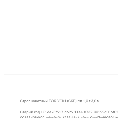
Строп канатный TOR УСК1 (СКП) г/п 1,0 т 3,0 м
Старый код 1С: de78f517-d695-11e4-b732-00155d086f02; 
00155d086f02_a4cc9a0a-f25f-11e6-a9cb-0cc47ad90504.jpeg;