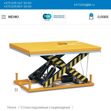
+375 (29) 167-10-30
1671030@bk.ru
+375 (29) 837-10-30
0
МЕНЮ
0.00
BR
Нажмите, чтобы увеличить
Home
Столы подъемные стационарные