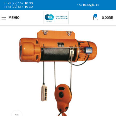
+375 (29) 167-10-30
1671030@bk.ru
+375 (29) 837-10-30
0
МЕНЮ
0.00
BR
Нажмите, чтобы увеличить