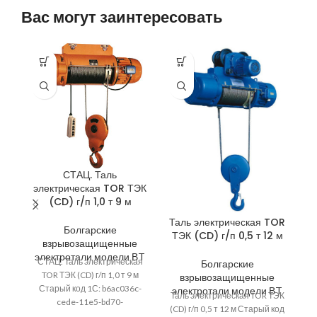
Вас могут заинтересовать
СТАЦ. Таль
электрическая TOR ТЭК
(CD) г/п 1,0 т 9 м
Таль электрическая TOR
Та
Болгарские
ТЭК (CD) г/п 0,5 т 12 м
Т
взрывозащищенные
электротали модели ВT
СТАЦ. Таль электрическая
Болгарские
TOR ТЭК (CD) г/п 1,0 т 9 м
взрывозащищенные
Старый код 1С: b6ac036c-
электротали модели ВT
э
Таль электрическая TOR ТЭК
Та
cede-11e5-bd70-
(CD) г/п 0,5 т 12 м Старый код
(C
00155d086f02; Артикул: