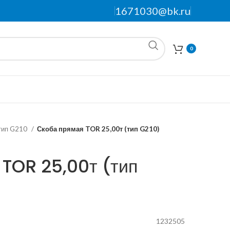
1671030@bk.ru
0
тип G210
Скоба прямая TOR 25,00т (тип G210)
 TOR 25,00т (тип
1232505