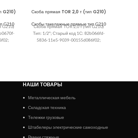
п G210)
Скоба прямая TOR 2,0 т (тип G210)
ип G210
Скобы такелажные прямые тип G210
п G210)
Скоба прямая TOR 2,0 т (тип G210)
2b0670f-
Тип: 1/2″; Старый код 1С: 82b066fd-
f02;
5836-11e5-9039-00155d086f02;
тикул:
Высота упаковки, мм: 36; Артикул:
123205; Ширина,
НАШИ ТОВАРЫ
Металлическая мебель
Складская техника
Тележки грузовые
Штабелеры электрические самоходные
Ремни стяжные