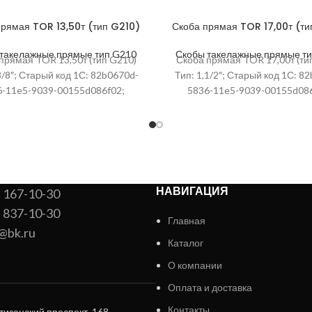
прямая TOR 13,50т (тип G210)
Скоба прямая TOR 17,00т (ти
такелажные прямые тип G210
Скобы такелажные прямые т
прямая TOR 13,50т (тип G210)
Скоба прямая TOR 17,00т (ти
3/8″; Старый код 1С: 82b0670d-
Тип: 1,1/2″; Старый код 1С: 8
6-11e5-9039-00155d086f02;
5836-11e5-9039-00155d086
а упаковки, мм: 36; Артикул:
Высота упаковки, мм: 36; Ар
1231355; Ширина, мм
1231705; Ширина, мм
НАВИГАЦИЯ
) 167-10-30
) 837-10-30
Главная
@bk.ru
Каталог
О компании
Оплата и доставка
Контакты
тизанский проспект, 168