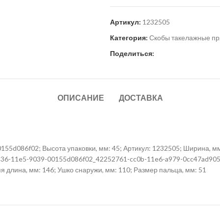
Артикул:
1232505
Категория:
Скобы такелажные пр
Поделиться:
ОПИСАНИЕ
ДОСТАВКА
155d086f02; Высота упаковки, мм: 45; Артикул: 1232505; Ширина, мм 
-5836-11e5-9039-00155d086f02_42252761-cc0b-11e6-a979-0cc47ad90504
 длина, мм: 146; Ушко снаружи, мм: 110; Размер пальца, мм: 51