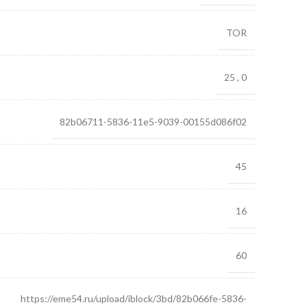
TOR
25
,
0
82b06711-5836-11e5-9039-00155d086f02
45
16
60
https://eme54.ru/upload/iblock/3bd/82b066fe-5836-