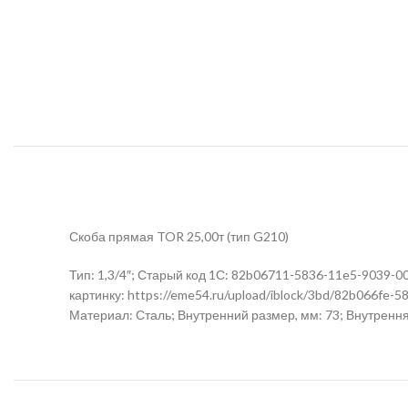
Скоба прямая TOR 25,00т (тип G210)
Тип: 1,3/4″; Старый код 1С: 82b06711-5836-11e5-9039-00
картинку: https://eme54.ru/upload/iblock/3bd/82b066fe
Материал: Сталь; Внутренний размер, мм: 73; Внутренняя