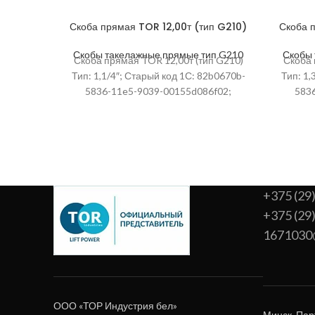
Скоба прямая TOR 12,00т (тип G210)
Скоба 
Скобы такелажные прямые тип G210
Скобы 
Скоба прямая TOR 12,00т (тип G210)
Скоба 
Тип: 1,1/4″; Старый код 1С: 82b0670b-
Тип: 1,
5836-11e5-9039-00155d086f02;
583
Высота упаковки, мм: 36; Артикул:
Высот
1231205; Ширина, мм
+375 (29
+375 (29
1671030
ООО «ТОР Индустрия бел»
Минск, Пар