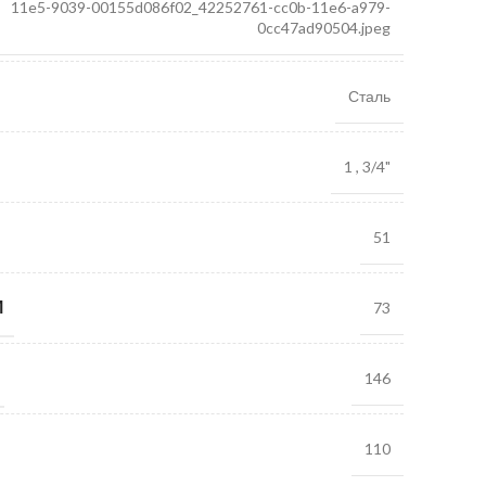
11e5-9039-00155d086f02_42252761-cc0b-11e6-a979-
0cc47ad90504.jpeg
Сталь
1
,
3/4"
51
М
73
146
110