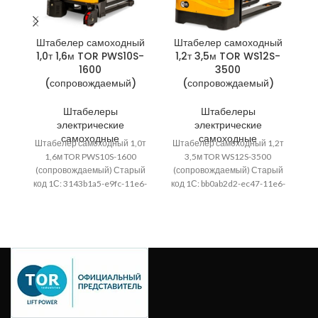
Штабелер самоходный
Штабелер самоходный
Ш
1,0т 1,6м TOR PWS10S-
1,2т 3,5м TOR WS12S-
1600
3500
(сопровождаемый)
(сопровождаемый)
Штабелеры
Штабелеры
электрические
электрические
самоходные
самоходные
Штабелер самоходный 1,0т
Штабелер самоходный 1,2т
Ш
1,6м TOR PWS10S-1600
3,5м TOR WS12S-3500
(сопровождаемый) Старый
(сопровождаемый) Старый
(
код 1С: 3143b1a5-e9fc-11e6-
код 1С: bb0ab2d2-ec47-11e6-
ко
a979-0cc47ad90504;
a979-0cc47ad90504;
Дорожный просвет, мм: 30;
Артикул: 1001568; Высота
Д
Артикул: 1001560; Ссылка на
подъема, мм: 3500;
А
картинку:
Грузоподъемность, т: 1,2;