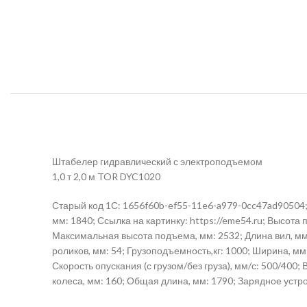
Штабелер гидравлический с электроподъемом
1,0 т 2,0 м TOR DYC1020
Старый код 1С: 1656f60b-ef55-11e6-a979-0cc47ad90504; 
мм: 1840; Ссылка на картинку: https://eme54.ru; Высота 
Максимальная высота подъема, мм: 2532; Длина вил, мм:
роликов, мм: 54; Грузоподъемность,кг: 1000; Ширина, мм 
Скорость опускания (с грузом/без груза), мм/с: 500/40
колеса, мм: 160; Общая длина, мм: 1790; Зарядное устро