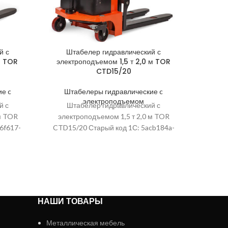
й с
Штабелер гидравлический с
Шт
м TOR
электроподъемом 1,5 т 2,0 м TOR
элект
CTD15/20
е c
Штабелеры гидравлические c
Шта
электроподъемом
й с
Штабелер гидравлический с
Шт
м TOR
электроподъемом 1,5 т 2,0 м TOR
элект
6f617-
CTD15/20 Старый код 1С: 5acb184a-
DYC15
504;
3ba0-11e3-afc3-50e54942c94a; Высота
ef55-11
ртикул:
упаковки, мм: 2650; Дорожный просвет,
упаковк
НАШИ ТОВАРЫ
Металлическая мебель