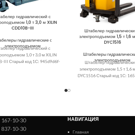
абелер гидравлический с
роподъемом 1,0 т 3,0 м XILIN
CDD10B-III
Штабелер гидравлически
электроподъемом 1,5 т 1,6 
абелеры гидравлические c
DYC1516
электроподъемом
абелер гидравлический с
Штабелеры гидравлически
роподъемом 1,0 т 3,0 м XILIN
электроподъемом
-III Старый код 1С: 945d9d6f-
Штабелер гидравлически
e8-8d08-0cc47a4f15fe; Высота
электроподъемом 1,5 т 1,6 
и, мм: 2090; Артикул: 1005733;
DYC1516 Старый код 1С: 165
ef55-11e6-a979-0cc47ad90
Дорожный просвет, мм: 84; А
1001643;
НАВИГАЦИЯ
) 167-10-30
) 837-10-30
Главная