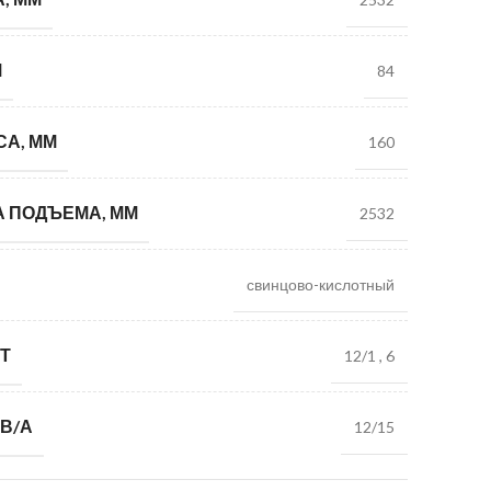
М
84
СА, ММ
160
 ПОДЪЕМА, ММ
2532
свинцово-кислотный
Т
12/1
,
6
В/А
12/15