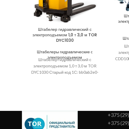
Шт
элект
Штабелер гидравлический с
электроподъемом 1,0 т 3,0 м TOR
Шт
DYC1030
Шт
Штабелеры гидравлические c
элект
электроподъемом
CDD10B
Штабелер гидравлический с
f392-11
электроподъемом 1,0 т 3,0 м TOR
упаковк
DYC1030 Старый код 1С: bb0ab2e0-
ec47-11e6-a979-0cc47ad90504; Высота
упаковки, мм: 950; Дорожный просвет,
+375 (29
+375 (29