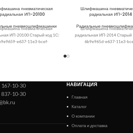
фмашина пневматическая
Шлифмашина пневматиче
радиальная ИП-20100
радиальная ИП-2014
альные пневмошлифмашинки
Радиальные пневмошлифма
фмашина пневматическая
Шлифмашина пневматиче
ьная ИП-20100 Старый код 1С:
радиальная ИП-2014 Старый 
b9e9659-e637-11e3-bcef-
6b9e965d-e637-11e3-bce
086f02; Высота упаковки, мм:
00155d086f02; Высота упаков
Артикул: 2091001; Ширина, мм
590; Артикул: 2091502; Шири
паковки, мм: 80; Глубина
упаковки, мм: 164; Глуби
НАВИГАЦИЯ
) 167-10-30
) 837-10-30
Главная
@bk.ru
Каталог
О компании
Оплата и доставка