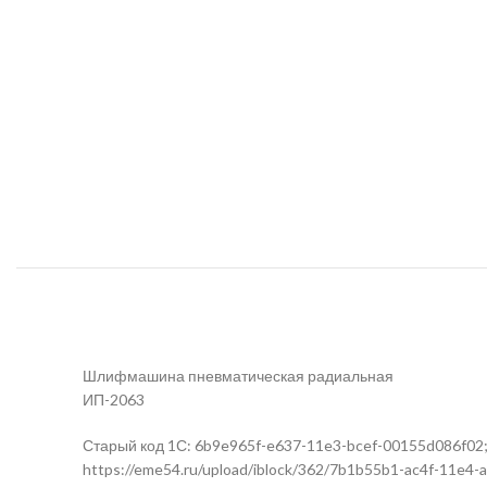
Шлифмашина пневматическая радиальная
ИП-2063
Старый код 1С: 6b9e965f-e637-11e3-bcef-00155d086f02; В
https://eme54.ru/upload/iblock/362/7b1b55b1-ac4f-11e4