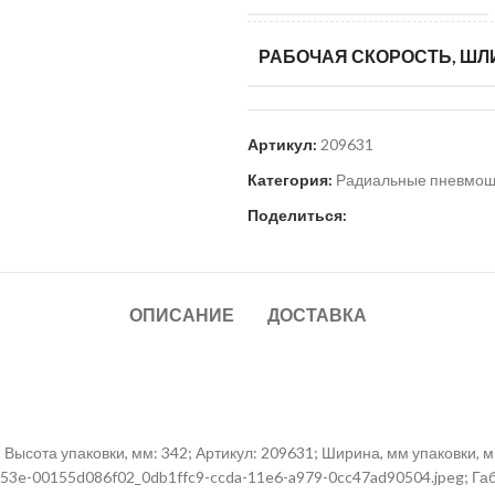
РАБОЧАЯ СКОРОСТЬ, ШЛИ
Артикул:
209631
Категория:
Радиальные пневмо
Поделиться:
ОПИСАНИЕ
ДОСТАВКА
ысота упаковки, мм: 342; Артикул: 209631; Ширина, мм упаковки, мм
-a53e-00155d086f02_0db1ffc9-ccda-11e6-a979-0cc47ad90504.jpeg; Га