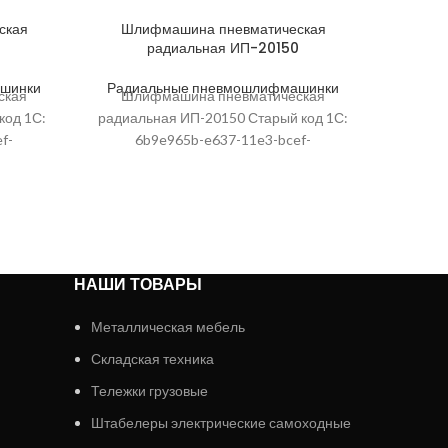
ская
Шлифмашина пневматическая
Шли
радиальная ИП-20150
шинки
Радиальные пневмошлифмашинки
Радиа
ская
Шлифмашина пневматическая
Шли
код 1С:
радиальная ИП-20150 Старый код 1С:
радиал
f-
6b9e965b-e637-11e3-bcef-
6b
ки, мм:
00155d086f02; Высота упаковки, мм:
00155d
на, мм
520; Артикул: 2091501; Ширина, мм
342; 
на
упаковки, мм: 84; Глубина
у
НАШИ ТОВАРЫ
Металлическая мебель
Складская техника
Тележки грузовые
Штабелеры электрические самоходные