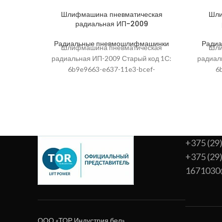
Шлифмашина пневматическая
Шли
радиальная ИП-2009
Радиальные пневмошлифмашинки
Ради
Шлифмашина пневматическая
Шли
радиальная ИП-2009 Старый код 1С:
радиал
6b9e9663-e637-11e3-bcef-
6
00155d086f02; Высота упаковки, мм:
00155d
345; Артикул: 209633; Ширина, мм
410; 
упаковки, мм: 72; Глубина
у
+375 (29
+375 (29
1671030
ООО «ТОР Индустрия бел»