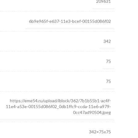
209631
6b9e965f-e637-11e3-bcef-00155d086f02
342
75
75
https://eme54.ru/upload/iblock/362/7b1b55b1-ac4f-
11e4-a53e-00155d086f02_0db1ffc9-ccda-11e6-a979-
0cc47ad90504.jpeg
342×75х75