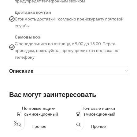
предупредят телефонным звонком
Доставка почтой
Стоимость доставки - согласно прейскуранту почтовой
службы
Самовывоз
С понедельника по пятницу, с 9.00 до 18.00. Перед
приездом, пожалуйста, предупредите за полчаса по
телефону
Описание
Вас могут заинтересовать
Почтовые ящики
Почтовые ящики
Т
восьмисекционный
семисекционный
Прочее
Прочее