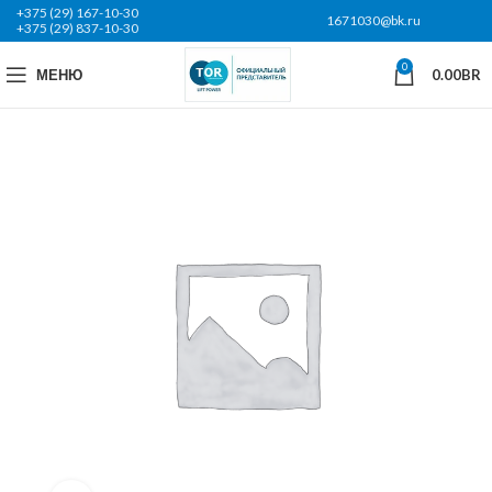
+375 (29) 167-10-30
1671030@bk.ru
+375 (29) 837-10-30
0
МЕНЮ
0.00
BR