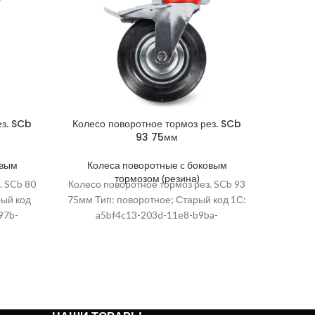
ез. SCb
Колесо поворотное тормоз рез. SCb
93 75мм
овым
Колеса поворотные c боковым
тормозом (резина)
. SCb 80
Колесо поворотное тормоз рез. SCb 93
рый код
75мм Тип: поворотное; Старый код 1С:
97b-
a5bf4c13-203d-11e8-b9ba-
ки, мм:
0cc47a4f15fe; Высота упаковки, мм:
рина,
420; Артикул: 1003650; Ширина,