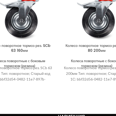
 поворотное тормоз рез. SCb
Колесо поворотное тормоз р
63 160мм
80 200мм
еса поворотные c боковым
Колеса поворотные c бок
тормозом (резина)
тормозом (резина)
поворотное тормоз рез. SCb 63
Колесо поворотное тормоз рез
Тип: поворотное; Старый код
200мм Тип: поворотное; Ста
 bbf32d54-0482-11e7-897b-
1С: bbf32d56-0482-11e7-8
d90504; Высота упаковки, мм:
0cc47ad90504; Высота упаков
 Артикул: 1001719; Ширина,
580; Артикул: 1001720; Ши