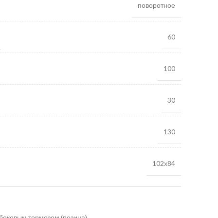
поворотное
60
100
30
130
102х84
боковым тормозом (резина)