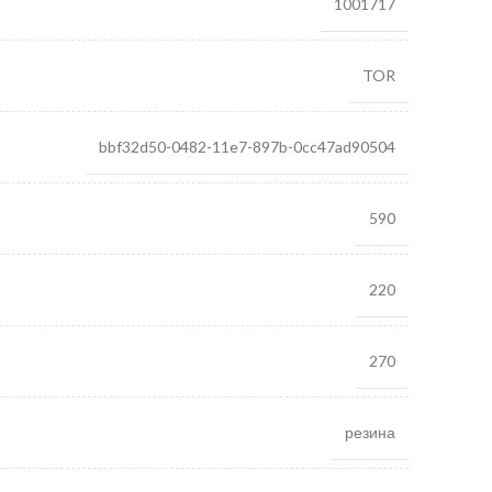
1001717
TOR
bbf32d50-0482-11e7-897b-0cc47ad90504
590
220
270
резина