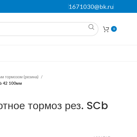
1671030@bk.ru
0
ым тормозом (резина)
Cb 42 100мм
отное тормоз рез. SCb