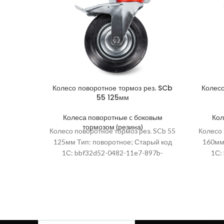
Колесо поворотное тормоз рез. SCb
Колесо
55 125мм
Колеса поворотные c боковым
Кол
тормозом (резина)
Колесо поворотное тормоз рез. SCb 55
Колесо 
125мм Тип: поворотное; Старый код
160мм 
1С: bbf32d52-0482-11e7-897b-
1С:
0cc47ad90504; Высота упаковки, мм:
0cc47a
580; Артикул: 1001718; Ширина,
560;