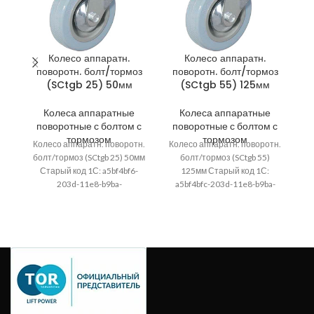
Колесо аппаратн.
Колесо аппаратн.
поворотн. болт/тормоз
поворотн. болт/тормоз
п
(SCtgb 25) 50мм
(SCtgb 55) 125мм
Колеса аппаратные
Колеса аппаратные
поворотные с болтом с
поворотные с болтом с
п
тормозом
тормозом
Колесо аппаратн. поворотн.
Колесо аппаратн. поворотн.
Ко
болт/тормоз (SCtgb 25) 50мм
болт/тормоз (SCtgb 55)
бо
Старый код 1С: a5bf4bf6-
125мм Старый код 1С:
203d-11e8-b9ba-
a5bf4bfc-203d-11e8-b9ba-
0cc47a4f15fe; Высота
0cc47a4f15fe; Высота
упаковки, мм: 365; Артикул:
упаковки, мм: 420; Артикул:
у
1003628; Ширина, мм
1003631; Ширина, мм
упаковки,
упаковки,