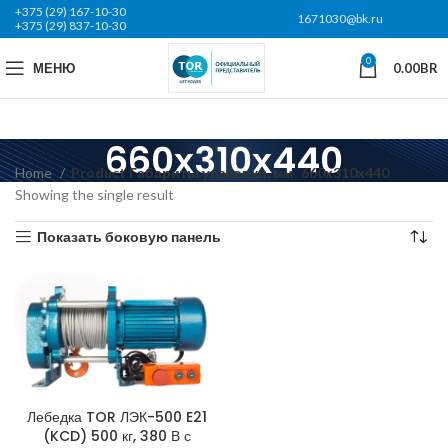
+375 (29) 167-10-30
1671030@bk.ru
+375 (29) 837-10-30
0
МЕНЮ
0.00
BR
660х310х440
Home
Product Габариты упаковки, мм
660х310х440
Showing the single result
Показать боковую панель
Лебедка TOR ЛЭК-500 E21
(KCD) 500 кг, 380 В с