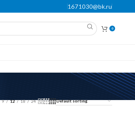
1671030@bk.ru
0
9
12
18
24