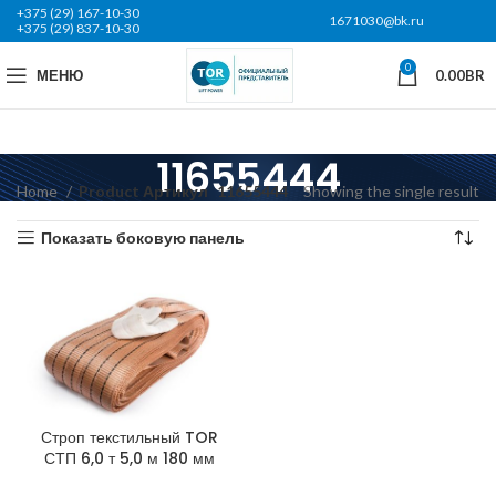
+375 (29) 167-10-30
1671030@bk.ru
+375 (29) 837-10-30
0
МЕНЮ
0.00
BR
11655444
Home
Product Артикул
11655444
Showing the single result
Показать боковую панель
Строп текстильный TOR
СТП 6,0 т 5,0 м 180 мм